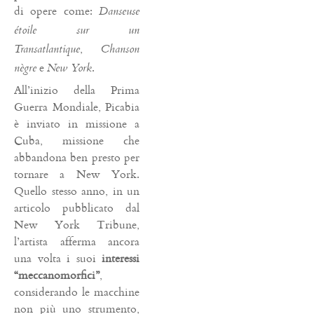
di opere come:
Danseuse
étoile sur un
,
Transatlantique
Chanson
e
.
nègre
New York
All’inizio della Prima
Guerra Mondiale, Picabia
è inviato in missione a
Cuba, missione che
abbandona ben presto per
tornare a New York.
Quello stesso anno, in un
articolo pubblicato dal
New York Tribune,
l’artista afferma ancora
una volta i suoi
interessi
“meccanomorfici”
,
considerando le macchine
non più uno strumento,