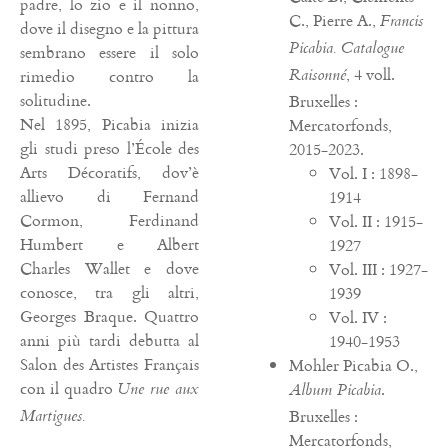
padre, lo zio e il nonno,
C., Pierre A.,
Francis
dove il disegno e la pittura
Picabia. Catalogue
sembrano essere il solo
, 4 voll.
Raisonné
rimedio contro la
solitudine.
Bruxelles :
Nel 1895, Picabia inizia
Mercatorfonds,
gli studi preso l’École des
2015-2023.
Arts Décoratifs, dov’è
Vol. I : 1898-
allievo di Fernand
1914
Cormon, Ferdinand
Vol. II : 1915-
Humbert e Albert
1927
Charles Wallet e dove
Vol. III : 1927-
conosce, tra gli altri,
1939
Georges Braque. Quattro
Vol. IV :
anni più tardi debutta al
1940-1953
Salon des Artistes Français
Mohler Picabia O.,
con il quadro
Une rue aux
.
Album Picabia
Martigues.
Bruxelles :
Mercatorfonds,