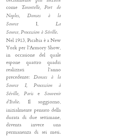
come
Tarantelle,
Port de
Naples, Danses à la
I,
Source
La
,
.
Source
Procession à Séville
Nel 1913, Picabia è a New
York per l’Armory Show,
in occasione del quale
espone quattro quadri
realizzati l’anno
precedente:
Danses à la
Source I, Procession à
e
Séville, Paris
Souvenir
. Il soggiorno,
d’Italie
inizialmente pensato della
durata di due settimane,
diventa invece una
permanenza di sei mesi.