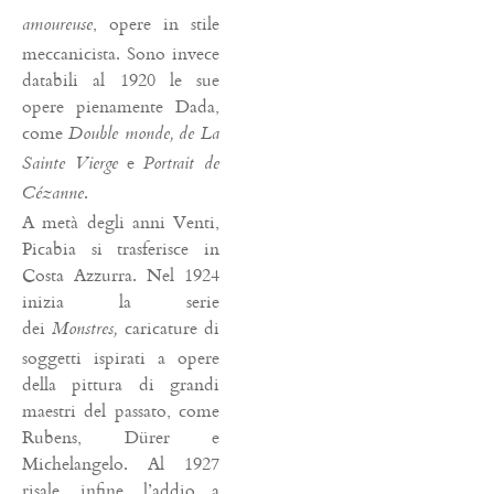
, opere in stile
amoureuse
meccanicista. Sono invece
databili al 1920 le sue
opere pienamente Dada,
come
Double monde, de La
e
Sainte Vierge
Portrait de
.
Cézanne
A metà degli anni Venti,
Picabia si trasferisce in
Costa Azzurra. Nel 1924
inizia la serie
dei
caricature di
Monstres,
soggetti ispirati a opere
della pittura di grandi
maestri del passato, come
Rubens, Dürer e
Michelangelo. Al 1927
risale, infine, l’addio a