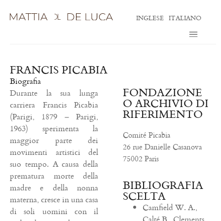
INGLESE
ITALIANO
FRANCIS PICABIA
Biografia
FONDAZIONE
Durante la sua lunga
O ARCHIVIO DI
carriera Francis Picabia
RIFERIMENTO
(Parigi, 1879 – Parigi,
1963) sperimenta la
Comité Picabia
maggior parte dei
26 rue Danielle Casanova
movimenti artistici del
75002 Paris
suo tempo. A causa della
prematura morte della
BIBLIOGRAFIA
madre e della nonna
SCELTA
materna, cresce in una casa
Camfield W. A.,
di soli uomini con il
Calté B., Clements