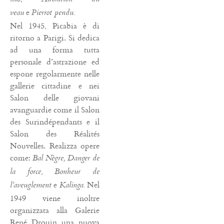
e
veau
Pierrot pendu.
Nel 1945, Picabia è di
ritorno a Parigi. Si dedica
ad una forma tutta
personale d’astrazione ed
espone regolarmente nelle
gallerie cittadine e nei
Salon delle giovani
avanguardie come il Salon
des Surindépendants e il
Salon des Réalités
Nouvelles. Realizza opere
come:
Bal Nègre, Danger de
,
la force
Bonheur de
e
Nel
l’aveuglement
Kalinga.
1949 viene inoltre
organizzata alla Galerie
René Drouin una nuova