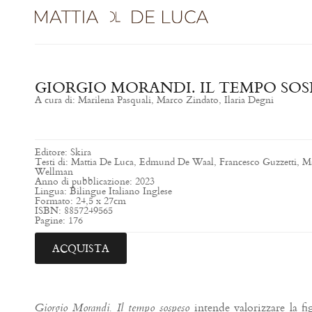
GIORGIO MORANDI. IL TEMPO SOS
A cura di: Marilena Pasquali, Marco Zindato, Ilaria Degni
Editore: Skira
Testi di: Mattia De Luca, Edmund De Waal, Francesco Guzzetti, M
Wellman
Anno di pubblicazione: 2023
Lingua: Bilingue Italiano Inglese
Formato: 24,5 x 27cm
ISBN: 8857249565
Pagine: 176
ACQUISTA
intende valorizzare la f
Giorgio Morandi. Il tempo sospeso