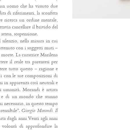
 un uomo che ha vissuto due
ta di riferimenti, la sconfitta
re ricerca un ordine mentale,
tavia cancellare il brivido del
attesa, sospensione.
silenzio, nella misura in cui
attenuto con i soggetti muti –
e morte. La curatrice Marilena
ere il reale tra parentesi per
tere tutto questo – ragione e
i con le sue composizioni di
ni in apparenza così neutrali e
di umanità. Morandi è artista
po e di un mondo che stanno
i necessario, in questo tempo
prensibile”.
Giorgio Morandi. Il
arta dagli anni Venti agli anni
a volontà di approfondire la