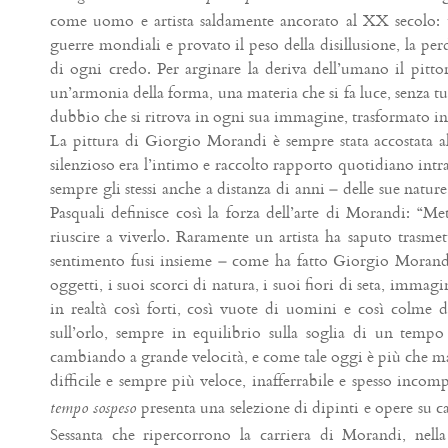
come uomo e artista saldamente ancorato al XX secolo:
guerre mondiali e provato il peso della disillusione, la perdi
di ogni credo. Per arginare la deriva dell’umano il pitto
un’armonia della forma, una materia che si fa luce, senza tut
dubbio che si ritrova in ogni sua immagine, trasformato in 
La pittura di Giorgio Morandi è sempre stata accostata al 
silenzioso era l’intimo e raccolto rapporto quotidiano intr
sempre gli stessi anche a distanza di anni – delle sue natur
Pasquali definisce così la forza dell’arte di Morandi: “Mett
riuscire a viverlo. Raramente un artista ha saputo trasmet
sentimento fusi insieme – come ha fatto Giorgio Morand
oggetti, i suoi scorci di natura, i suoi fiori di seta, immagi
in realtà così forti, così vuote di uomini e così colme 
sull’orlo, sempre in equilibrio sulla soglia di un tem
cambiando a grande velocità, e come tale oggi è più che ma
difficile e sempre più veloce, inafferrabile e spesso incom
presenta una selezione di dipinti e opere su c
tempo sospeso
Sessanta che ripercorrono la carriera di Morandi, nell